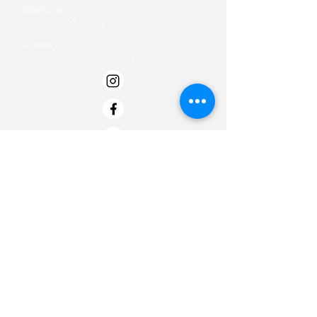
Telefone
+55 11 91322-8920
Endereço:
Rua Visconde de Nacar, 315 - SP
Email:
contato@institutobold.org.br
Termos de Uso
Políticas de doação
Politica de Privacidade -
Termo de Entrega e Data de Entrega
Termos de troca, devolução e reembolso