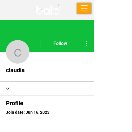
More actions
Follow
claudia
claudia
Profile
Join date: Jun 16, 2023