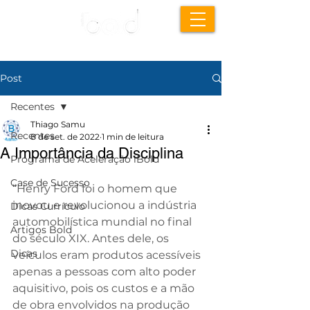
Post
Recentes
Thiago Samu
Recentes
8 de set. de 2022
1 min de leitura
A Importância da Disciplina
Programa de Aceleração iBold
Case de Sucesso
“Henry Ford foi o homem que 
inovou e revolucionou a indústria 
Dicas Currículo
automobilística mundial no final 
Artigos Bold
do século XIX. Antes dele, os 
Dicas
veículos eram produtos acessíveis 
apenas a pessoas com alto poder 
aquisitivo, pois os custos e a mão 
de obra envolvidos na produção 