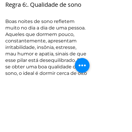
Regra 6:. Qualidade de sono
Boas noites de sono refletem 
muito no dia a dia de uma pessoa. 
Aqueles que dormem pouco, 
constantemente, apresentam 
irritabilidade, insônia, estresse, 
mau humor e apatia, sinais de que 
esse pilar está desequilibrado. Para 
se obter uma boa qualidade de 
sono, o ideal é dormir cerca de oito 
horas por dia em uma cama 
confortável. Tal prática refletirá em 
maior disposição, energia e 
harmonia física e mental durante o 
cotidiano. Os pilares da qualidade 
de vida, quando abalados, 
provocam sérias mudanças no 
nosso dia a dia. No entanto, 
felizmente, há como melhorá-los 