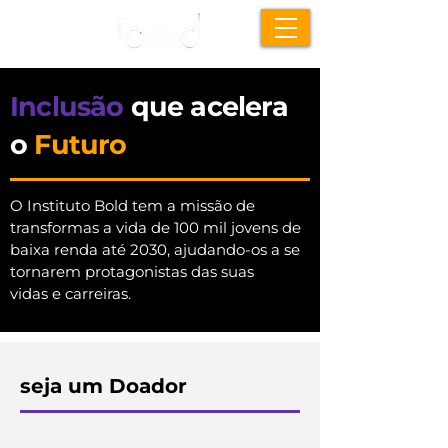
Inclusão
que acelera
o
Futuro
O Instituto Bold tem a missão de
transformas a vida de 100 mil jovens de
baixa renda até 2030, ajudando-os a se
tornarem protagonistas das suas
vidas e carreiras.
seja um Doador