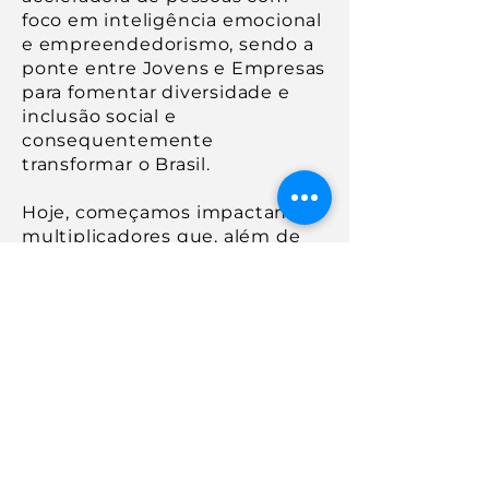
foco em inteligência emocional
e empreendedorismo, sendo a
ponte entre Jovens e Empresas
para fomentar diversidade e
inclusão social e
consequentemente
transformar o Brasil.
Hoje, começamos impactando
multiplicadores que, além de
mudar perspectivas de seu
entorno (família e comunidade),
serão nossos
embaixadores
com o compromisso de
impactar 5 novos estudantes
no futuro.
Assim, conseguiremos atingir a
meta de
impactar milhões de
brasileiros até 2030
.