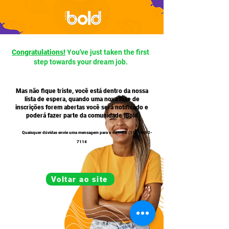
Congratulations!
You've just taken the first
step towards your dream job.
Mas não fique triste, você está dentro da nossa
lista de espera, quando uma nova fase de
inscrições forem abertas você será notificado e
poderá fazer parte da comunidade iBold
Quaisquer dúvidas envie uma mensagem para o número
(11) 93492-
7114
Voltar ao site