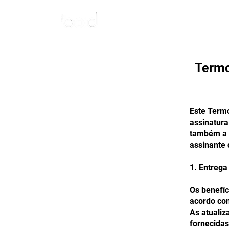
Start
Nova
Termo
Este Termo
assinatura
também a p
assinante 
1. Entrega
Os benefíc
acordo co
As atualiz
fornecidas