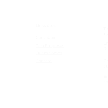
Links úteis
Te
+5
Contribuir
En
Para Empresas
Ru
Quem Somos
Contato
C
31
Em
co