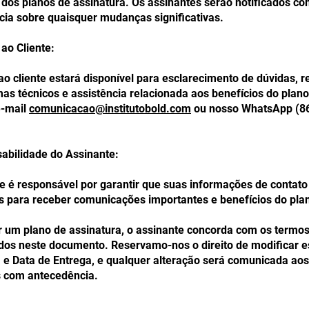
 dos planos de assinatura. Os assinantes serão notificados c
ia sobre quaisquer mudanças significativas.
 ao Cliente:
ao cliente estará disponível para esclarecimento de dúvidas, 
as técnicos e assistência relacionada aos benefícios do plano
e-mail
comunicacao@institutobold.com
ou nosso WhatsApp (86
abilidade do Assinante:
e é responsável por garantir que suas informações de contato
s para receber comunicações importantes e benefícios do pla
r um plano de assinatura, o assinante concorda com os termo
dos neste documento. Reservamo-nos o direito de modificar 
 e Data de Entrega, e qualquer alteração será comunicada aos
s com antecedência.