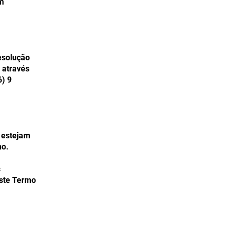
om
resolução
 através
) 9
 estejam
no.
s
este Termo