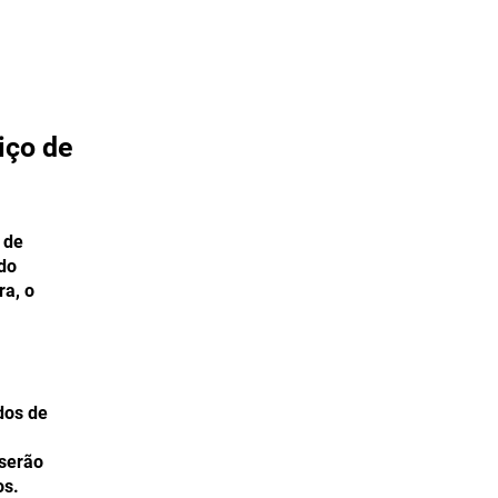
alents
Mais
iço de
 de
ndo
ra, o
dos de
 serão
os.