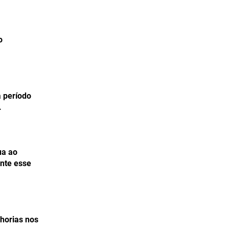
o
a período
.
ua ao
ante esse
lhorias nos