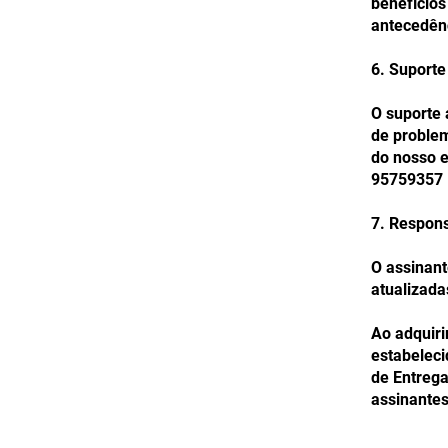
benefícios
antecedênc
6. Suporte
O suporte 
de problem
do nosso 
95759357
7. Respons
O assinant
atualizada
Ao adquiri
estabeleci
de Entrega
assinante