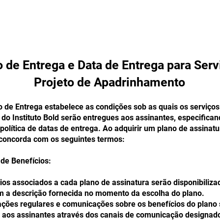
 página
Nova página
for young talents
for young t
 de Entrega e Data de Entrega para Serv
Projeto de Apadrinhamento
 de Entrega estabelece as condições sob as quais os serviços
 do Instituto Bold serão entregues aos assinantes, especifica
olítica de datas de entrega. Ao adquirir um plano de assinatu
concorda com os seguintes termos:
 de Benefícios:
ios associados a cada plano de assinatura serão disponibiliza
m a descrição fornecida no momento da escolha do plano.
ações regulares e comunicações sobre os benefícios do plano
 aos assinantes através dos canais de comunicação designad