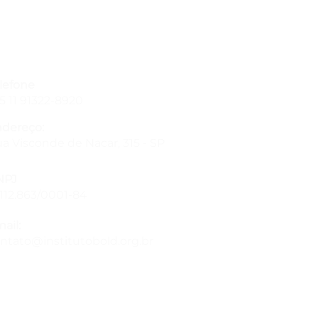
lefone
5 11 91322-8920
dereço:
a Visconde de Nacar, 315 - SP
NPJ
.112.863/0001-84
ail:
ntato@institutobold.org.br