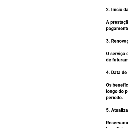
2. Início 
A prestaçã
pagamento 
3. Renova
O serviço 
de faturam
4. Data de
Os benefíc
longo do p
período.
5. Atualiz
Reservamo-