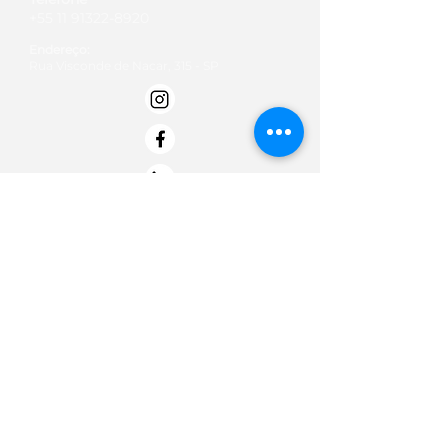
+55 11 91322-8920
Endereço:
Rua Visconde de Nacar, 315 - SP
Email:
contato@institutobold.org.br
Termos de Uso
Políticas de doação
Politica de Privacidade -
Termo de Entrega e Data de Entrega
Termos de troca, devolução e reembolso