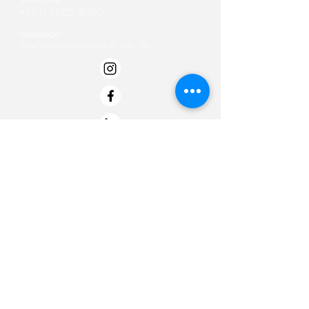
+55 11 91322-8920
Endereço:
Rua Visconde de Nacar, 315 - SP
Email:
contato@institutobold.org.br
Termos de Uso
Políticas de doação
Politica de Privacidade -
Termo de Entrega e Data de Entrega
Termos de troca, devolução e reembolso