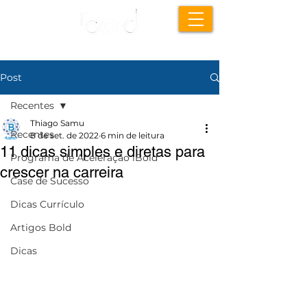
Post
Recentes
Thiago Samu
Recentes
8 de set. de 2022
6 min de leitura
11 dicas simples e diretas para
Programa de Aceleração iBold
crescer na carreira
Case de Sucesso
Dicas Currículo
Artigos Bold
Dicas