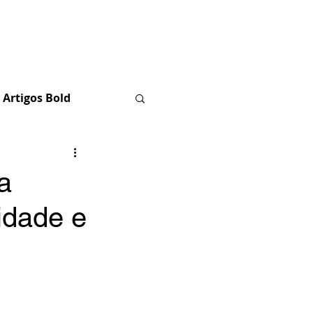
doador
Mais
Artigos Bold
a
idade e