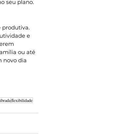
o seu plano. 
produtiva. 
utividade e 
verem 
amília ou até 
 novo dia 
librada
flexibilidade