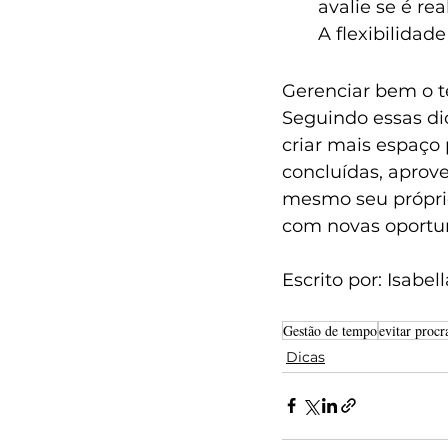
avalie se é re
A flexibilidad
Gerenciar bem o t
Seguindo essas dic
criar mais espaço 
concluídas, aprove
mesmo seu própri
com novas oportu
Escrito por: Isabel
Gestão de tempo
evitar procr
Dicas