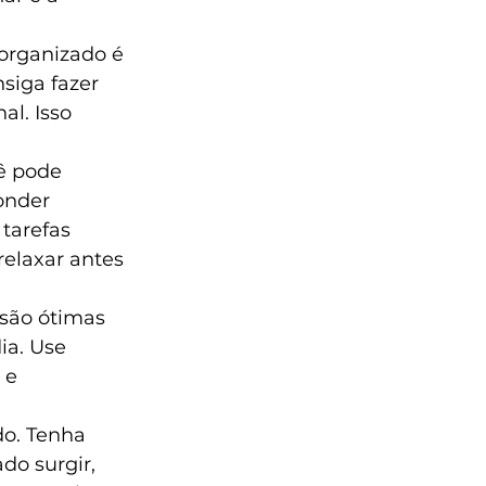
rganizado é 
iga fazer 
l. Isso 
ê pode 
onder 
tarefas 
elaxar antes 
 são ótimas 
ia. Use 
 e 
o. Tenha 
o surgir, 