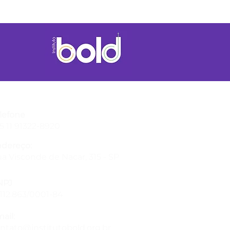
lefone
5 11 91322-8920
dereço:
a Visconde de Nacar, 315 - SP
NPJ
.112.863/0001-84
ail:
ntato@institutobold.org.br