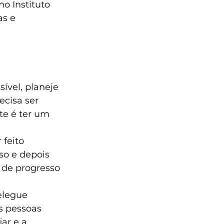
o Instituto 
s e 
ível, planeje 
ecisa ser 
te é ter um 
 feito 
so e depois 
 de progresso 
elegue 
s pessoas 
ar e a 