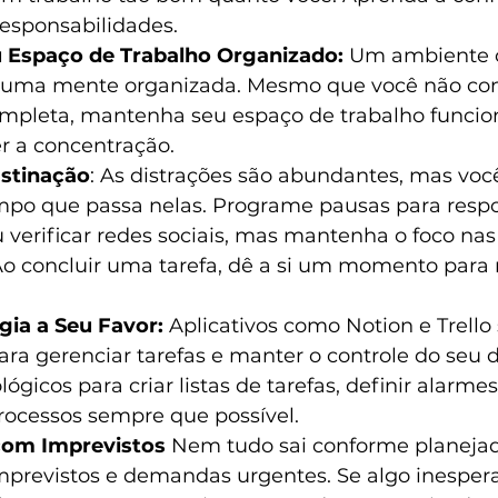
responsabilidades.
 Espaço de Trabalho Organizado: 
Um ambiente o
 uma mente organizada. Mesmo que você não cons
mpleta, mantenha seu espaço de trabalho funciona
r a concentração.
astinação
: As distrações são abundantes, mas voc
empo que passa nelas. Programe pausas para resp
erificar redes sociais, mas mantenha o foco nas 
Ao concluir uma tarefa, dê a si um momento para r
gia a Seu Favor:
 Aplicativos como Notion e Trello
ra gerenciar tarefas e manter o controle do seu d
ógicos para criar listas de tarefas, definir alarmes
rocessos sempre que possível.
 com Imprevistos
 Nem tudo sai conforme planejad
mprevistos e demandas urgentes. Se algo inesperad