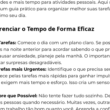
ades e mais tempo para atividades pessoais. Aqui n
um guia prático para organizar melhor suas tarefa
imo seu dia.
renciar o Tempo de Forma Eficaz
Tarefas:
 Comece o dia com um plano claro. Se poss
s na noite anterior para acordar sabendo o que pr
 causar ansiedade, planeje pela manhã. O importan
tar surpresas desagradáveis.
arefas mais Urgentes:
 Identifique o que precisa ser
ece pelas tarefas mais rápidas para ganhar impul
 exigem mais tempo e esforço. Isso cria um senso
e que Possível: 
Não tente fazer tudo sozinho. D
as pessoas quando necessário. Muitas vezes, outra
m trabalho tão bom quanto você. Aprenda a confi