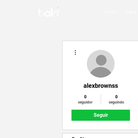
Inicio
Para 
Mais ações
alexbrownss
0
0
seguidor
seguindo
Seguir