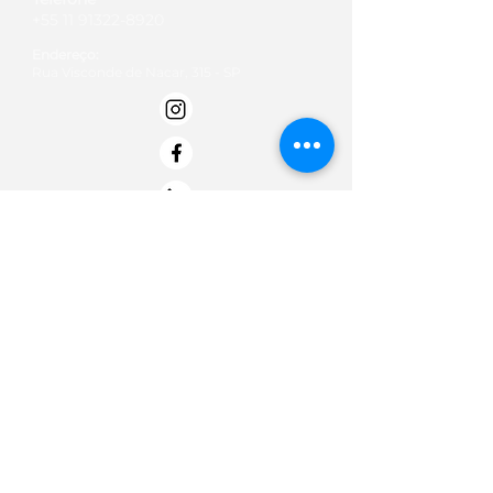
+55 11 91322-8920
Endereço:
Rua Visconde de Nacar, 315 - SP
Email:
contato@institutobold.org.br
Termos de Uso
Políticas de doação
Politica de Privacidade -
Termo de Entrega e Data de Entrega
Termos de troca, devolução e reembolso