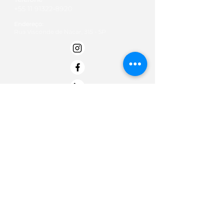
+55 11 91322-8920
Endereço:
Rua Visconde de Nacar, 315 - SP
Email:
contato@institutobold.org.br
Termos de Uso
Políticas de doação
Politica de Privacidade -
Termo de Entrega e Data de Entrega
Termos de troca, devolução e reembolso