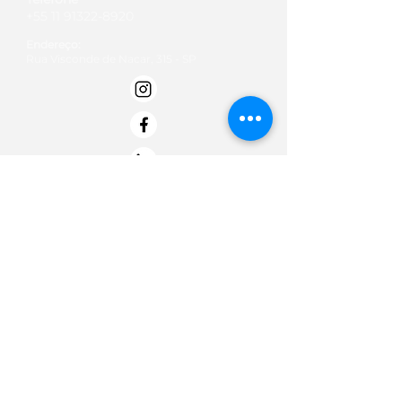
+55 11 91322-8920
Endereço:
Rua Visconde de Nacar, 315 - SP
Email:
contato@institutobold.org.br
Termos de Uso
Políticas de doação
Politica de Privacidade -
Termo de Entrega e Data de Entrega
Termos de troca, devolução e reembolso