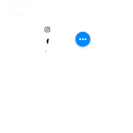
+55 11 91322-8920
Endereço:
Rua Visconde de Nacar, 315 - SP
Email:
contato@institutobold.org.br
Termos de Uso
Políticas de doação
Politica de Privacidade -
Termo de Entrega e Data de Entrega
Termos de troca, devolução e reembolso