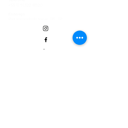
+55 11 91322-8920
Endereço:
Rua Visconde de Nacar, 315 - SP
Email:
contato@institutobold.org.br
Termos de Uso
Políticas de doação
Politica de Privacidade -
Termo de Entrega e Data de Entrega
Termos de troca, devolução e reembolso