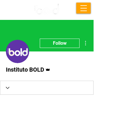
More actions
Follow
Admin
Instituto BOLD