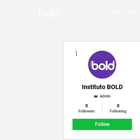
Start
Nova
More actions
Instituto BOLD
Admin
0
0
Followers
Following
Follow