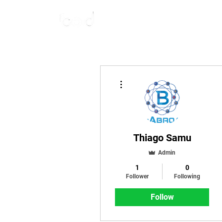
Start
Nova
More actions
Thiago Samu
Admin
1
0
Follower
Following
Follow