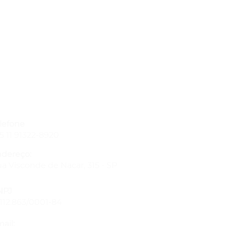
lefone
5 11 91322-8920
dereço:
a Visconde de Nacar, 315 - SP
NPJ
.112.863/0001-84
ail: