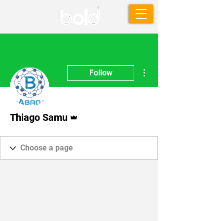
More actions
Follow
Admin
Thiago Samu