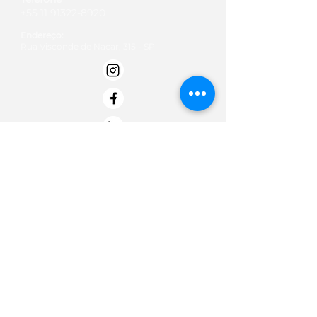
+55 11 91322-8920
Endereço:
Rua Visconde de Nacar, 315 - SP
Email:
contato@institutobold.org.br
Termos de Uso
Políticas de doação
Politica de Privacidade -
Termo de Entrega e Data de Entrega
Termos de troca, devolução e reembolso