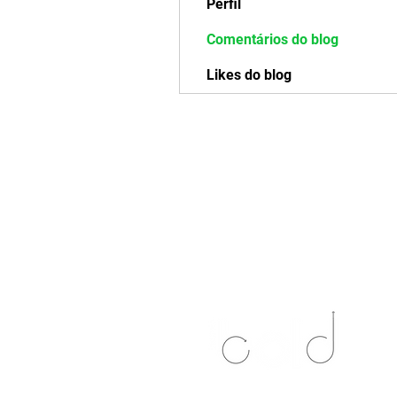
Perfil
Comentários do blog
Likes do blog