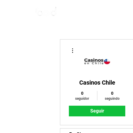
Inicio
Para 
Mais ações
Casinos Chile
0
0
seguidor
seguindo
Seguir