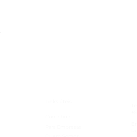
Links úteis
Te
+5
Contribuir
En
Para Empresas
Ru
Quem Somos